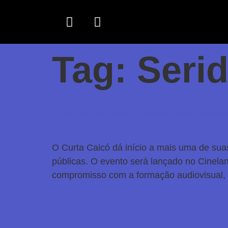
Tag:
Seri
7º Curta Caicó lança circuito de oficinas de cinema em escolas 
O Curta Caicó dá início a mais uma de suas
públicas. O evento será lançado no Cineland
compromisso com a formação audiovisual,
Curta Caicó anuncia vencedores da 6ª edição