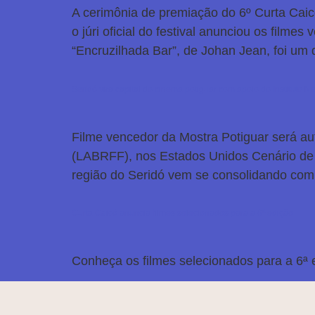
A cerimônia de premiação do 6º Curta Caic
o júri oficial do festival anunciou os film
“Encruzilhada Bar”, de Johan Jean, foi um
Seridó vira capital do cinema potiguar com apoio do Instituto 
Filme vencedor da Mostra Potiguar será au
(LABRFF), nos Estados Unidos Cenário de 
região do Seridó vem se consolidando com
Curta Caicó anuncia filmes selecionados para a 6ª edição
Conheça os filmes selecionados para a 6ª 