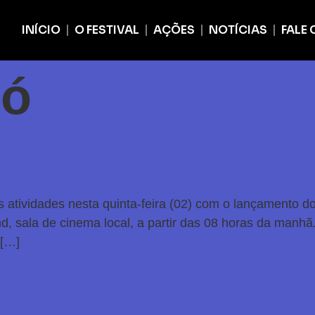
INÍCIO
O FESTIVAL
AÇÕES
NOTÍCIAS
FALE
dó
públicas do Seridó potiguar
 atividades nesta quinta-feira (02) com o lançamento do
, sala de cinema local, a partir das 08 horas da manhã. 
 […]