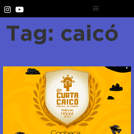
Tag:
caicó
Curta Caicó anuncia filmes selecionados para a 6ª edição