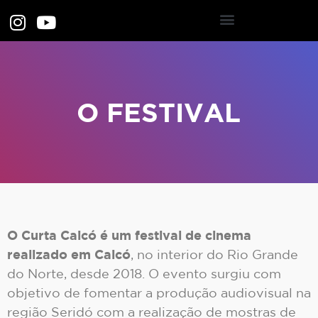
O FESTIVAL
O Curta Caicó é um festival de cinema
realizado em Caicó
, no interior do Rio Grande
do Norte, desde 2018. O evento surgiu com
objetivo de fomentar a produção audiovisual na
região Seridó com a realização de mostras de