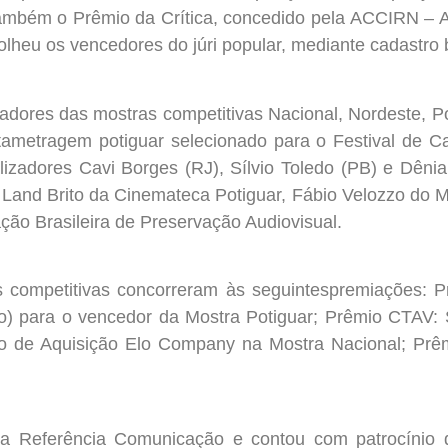
também o Prêmio da Crítica, concedido pela ACCIRN – A
lheu os vencedores do júri popular, mediante cadastro 
izadores das mostras competitivas Nacional, Nordeste,
tametragem potiguar selecionado para o Festival de C
alizadores Cavi Borges (RJ), Sílvio Toledo (PB) e Dên
Land Brito da Cinemateca Potiguar, Fábio Velozzo do 
ção Brasileira de Preservação Audiovisual.
s competitivas concorreram às seguintespremiações:
no) para o vencedor da Mostra Potiguar; Prêmio CTAV:
io de Aquisição Elo Company na Mostra Nacional; Pr
 da Referência Comunicação e contou com patrocínio