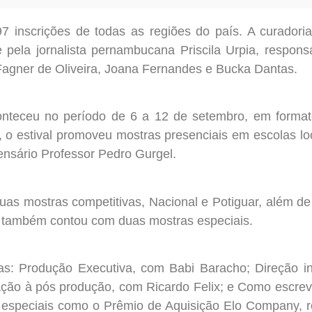
 inscrições de todas as regiões do país. A curadoria 
 pela jornalista pernambucana Priscila Urpia, responsá
 Fagner de Oliveira, Joana Fernandes e Bucka Dantas.
onteceu no período de 6 a 12 de setembro, em formato
l, o estival promoveu mostras presenciais em escolas 
nsário Professor Pedro Gurgel.
uas mostras competitivas, Nacional e Potiguar, além de
al também contou com duas mostras especiais.
cinas: Produção Executiva, com Babi Baracho; Direção 
ação à pós produção, com Ricardo Felix; e Como escre
s especiais como o Prêmio de Aquisição Elo Company, 