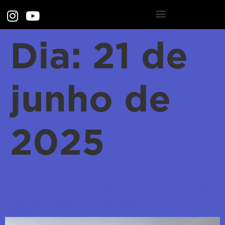
Dia:
21 de
junho de
2025
Projeto “Filho do Vento” realiza viagens de pesquisa em comunidades
do RN e da PB afetadas pela energia eólica